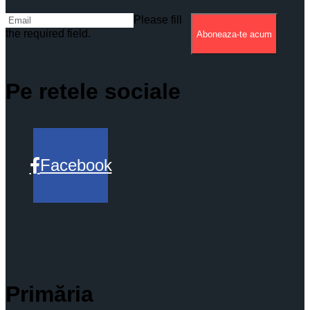
Please fill
the required field.
Aboneaza-te acum
Pe retele sociale
Facebook
Primăria