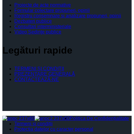
Proiecte de acte normative
Formular colectare propuneri, opinii
Registru consemnare si analizare propuneri, opinii
Dezbateri publice
Consultari interministeriale
Video Şedinţe publice
Legături rapide
TERMENI ŞI CONDIŢII
PREZENTARE GENERALĂ
CONTACTEAZĂ-NE
Politica De Confidențialitate
Termeni și condiții
Protectia datelor cu caracter personal