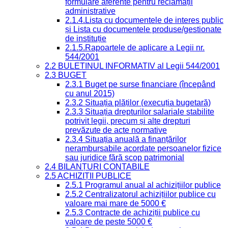
formulare aferente pentru reclamații
administrative
2.1.4.Lista cu documentele de interes public
și Lista cu documentele produse/gestionate
de instituție
2.1.5.Rapoartele de aplicare a Legii nr.
544/2001
2.2 BULETINUL INFORMATIV al Legii 544/2001
2.3 BUGET
2.3.1 Buget pe surse financiare (începând
cu anul 2015)
2.3.2 Situația plăților (execuția bugetară)
2.3.3 Situația drepturilor salariale stabilite
potrivit legii, precum și alte drepturi
prevăzute de acte normative
2.3.4 Situația anuală a finanțărilor
nerambursabile acordate persoanelor fizice
sau juridice fără scop patrimonial
2.4 BILANȚURI CONTABILE
2.5 ACHIZIȚII PUBLICE
2.5.1 Programul anual al achizițiilor publice
2.5.2 Centralizatorul achizițiilor publice cu
valoare mai mare de 5000 €
2.5.3 Contracte de achiziții publice cu
valoare de peste 5000 €