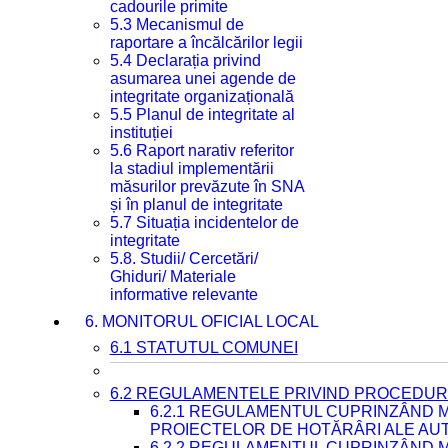
cadourile primite
5.3 Mecanismul de
raportare a încălcărilor legii
5.4 Declarația privind
asumarea unei agende de
integritate organizațională
5.5 Planul de integritate al
instituției
5.6 Raport narativ referitor
la stadiul implementării
măsurilor prevăzute în SNA
și în planul de integritate
5.7 Situația incidentelor de
integritate
5.8. Studii/ Cercetări/
Ghiduri/ Materiale
informative relevante
6. MONITORUL OFICIAL LOCAL
6.1 STATUTUL COMUNEI
6.2 REGULAMENTELE PRIVIND PROCEDURI
6.2.1 REGULAMENTUL CUPRINZÂND M
PROIECTELOR DE HOTĂRÂRI ALE AUT
6.2.2 REGULAMENTUL CUPRINZÂND M