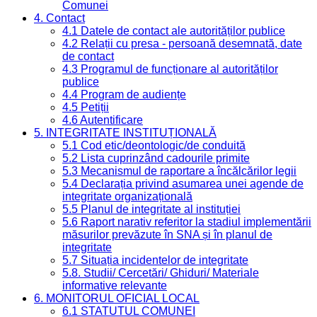
Comunei
4. Contact
4.1 Datele de contact ale autorităților publice
4.2 Relații cu presa - persoană desemnată, date
de contact
4.3 Programul de funcționare al autorităților
publice
4.4 Program de audiențe
4.5 Petiții
4.6 Autentificare
5. INTEGRITATE INSTITUȚIONALĂ
5.1 Cod etic/deontologic/de conduită
5.2 Lista cuprinzând cadourile primite
5.3 Mecanismul de raportare a încălcărilor legii
5.4 Declarația privind asumarea unei agende de
integritate organizațională
5.5 Planul de integritate al instituției
5.6 Raport narativ referitor la stadiul implementării
măsurilor prevăzute în SNA și în planul de
integritate
5.7 Situația incidentelor de integritate
5.8. Studii/ Cercetări/ Ghiduri/ Materiale
informative relevante
6. MONITORUL OFICIAL LOCAL
6.1 STATUTUL COMUNEI