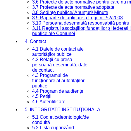
3.6 Proiecte de acte normative pentru care nu ma
3.7 Proiecte de acte normative adoptate
3.8 Ședințe publice/ Anunțuri/ Minute
3.9 Rapoarte de aplicare a Legii nr. 52/2003
3.10 Persoana desemnată responsabilă pentru re
3.11 Registrul asociațiilor, fundațiilor și federații
publice ale Comunei
4. Contact
4.1 Datele de contact ale
autorităților publice
4.2 Relații cu presa -
persoană desemnată, date
de contact
4.3 Programul de
funcționare al autorităților
publice
4.4 Program de audiențe
4.5 Petiții
4.6 Autentificare
5. INTEGRITATE INSTITUȚIONALĂ
5.1 Cod etic/deontologic/de
conduită
5.2 Lista cuprinzând