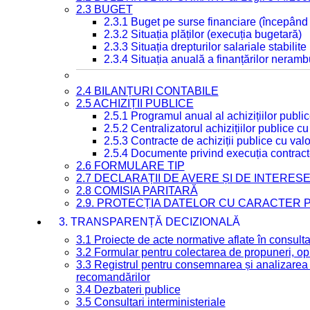
2.3 BUGET
2.3.1 Buget pe surse financiare (începând
2.3.2 Situația plăților (execuția bugetară)
2.3.3 Situația drepturilor salariale stabilit
2.3.4 Situația anuală a finanțărilor neramb
2.4 BILANȚURI CONTABILE
2.5 ACHIZIȚII PUBLICE
2.5.1 Programul anual al achizițiilor publi
2.5.2 Centralizatorul achizițiilor publice 
2.5.3 Contracte de achiziții publice cu va
2.5.4 Documente privind execuția contract
2.6 FORMULARE TIP
2.7 DECLARAȚII DE AVERE ȘI DE INTERES
2.8 COMISIA PARITARĂ
2.9. PROTECȚIA DATELOR CU CARACTER
3. TRANSPARENȚĂ DECIZIONALĂ
3.1 Proiecte de acte normative aflate în consult
3.2 Formular pentru colectarea de propuneri, opi
3.3 Registrul pentru consemnarea și analizarea p
recomandărilor
3.4 Dezbateri publice
3.5 Consultari interministeriale