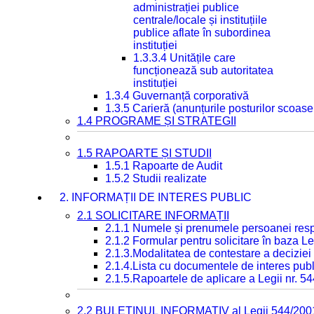
administrației publice
centrale/locale și instituțiile
publice aflate în subordinea
instituției
1.3.3.4 Unitățile care
funcționează sub autoritatea
instituției
1.3.4 Guvernanță corporativă
1.3.5 Carieră (anunțurile posturilor scoase
1.4 PROGRAME ȘI STRATEGII
1.5 RAPOARTE ȘI STUDII
1.5.1 Rapoarte de Audit
1.5.2 Studii realizate
2. INFORMAȚII DE INTERES PUBLIC
2.1 SOLICITARE INFORMAȚII
2.1.1 Numele și prenumele persoanei resp
2.1.2 Formular pentru solicitare în baza Le
2.1.3.Modalitatea de contestare a deciziei 
2.1.4.Lista cu documentele de interes publ
2.1.5.Rapoartele de aplicare a Legii nr. 5
2.2 BULETINUL INFORMATIV al Legii 544/200