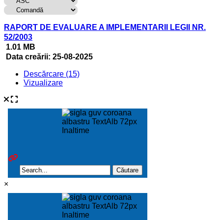
RAPORT DE EVALUARE A IMPLEMENTARII LEGII NR.
52/2003
1.01 MB
Data creării:
25-08-2025
Descărcare (15)
Vizualizare
×