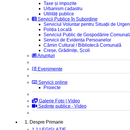
Taxe și impozite
Urbanism cadastru
Utilități publice
Servicii Publice în Subordine
Serviciul Voluntar pentru Situații de Urgen
Poliția Locală
Serviciul Public de Gospodărire Comunal
Servicii de Evidența Persoanelor
Cămin Cultural / Bibliotecă Comunală
Creșe, Grădinițe, Școli
Anunțuri
Evenimente
Servicii online
Proiecte
Galerie Foto | Video
Sedinte publice - Video
1. Despre Primarie
1.1 LEGISLAȚIE