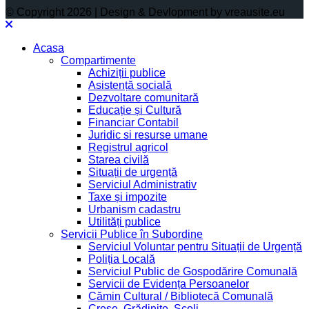
© Copyright 2026 | Design & Devlopment by vreausite.eu
Acasa
Compartimente
Achiziții publice
Asistență socială
Dezvoltare comunitară
Educație și Cultură
Financiar Contabil
Juridic si resurse umane
Registrul agricol
Starea civilă
Situații de urgență
Serviciul Administrativ
Taxe și impozite
Urbanism cadastru
Utilități publice
Servicii Publice în Subordine
Serviciul Voluntar pentru Situații de Urgență
Poliția Locală
Serviciul Public de Gospodărire Comunală
Servicii de Evidența Persoanelor
Cămin Cultural / Bibliotecă Comunală
Creșe, Grădinițe, Școli