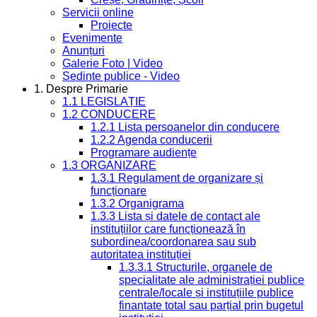
Servicii online
Proiecte
Evenimente
Anunțuri
Galerie Foto | Video
Sedinte publice - Video
1. Despre Primarie
1.1 LEGISLAȚIE
1.2 CONDUCERE
1.2.1 Lista persoanelor din conducere
1.2.2 Agenda conducerii
Programare audiențe
1.3 ORGANIZARE
1.3.1 Regulament de organizare și
funcționare
1.3.2 Organigrama
1.3.3 Lista și datele de contact ale
instituțiilor care funcționează în
subordinea/coordonarea sau sub
autoritatea instituției
1.3.3.1 Structurile, organele de
specialitate ale administrației publice
centrale/locale și instituțiile publice
finanțate total sau parțial prin bugetul