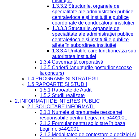
instituției
1.3.3.2 Structurile, organele de
specialitate ale administrației publice
centrale/locale și instituțiile publice
coordonate de conducătorul instituției
1.3.3.3 Structurile, organele de
specialitate ale administrației publice
centrale/locale și instituțiile publice
aflate în subordinea instituției
1.3.3.4 Unitățile care funcționează sub
autoritatea instituției
1.3.4 Guvernanță corporativă
1.3.5 Carieră (anunțurile posturilor scoase
la concurs)
1.4 PROGRAME ȘI STRATEGII
1.5 RAPOARTE ȘI STUDII
1.5.1 Rapoarte de Audit
1.5.2 Studii realizate
2. INFORMAȚII DE INTERES PUBLIC
2.1 SOLICITARE INFORMAȚII
2.1.1 Numele și prenumele persoanei
responsabile pentru Legea nr. 544/2001
2.1.2 Formular pentru solicitare în baza
Legii nr. 544/2001
2.1.3.Modalitatea de contestare a deciziei și