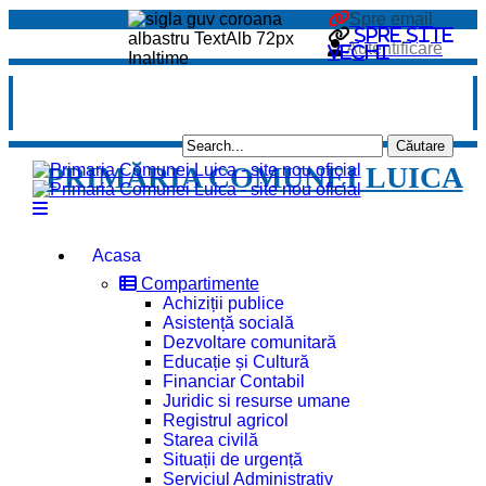
Spre email
Spre site
Autentificare
vechi
PRIMĂRIA COMUNEI LUICA
Acasa
Compartimente
Achiziții publice
Asistență socială
Dezvoltare comunitară
Educație și Cultură
Financiar Contabil
Juridic si resurse umane
Registrul agricol
Starea civilă
Situații de urgență
Serviciul Administrativ