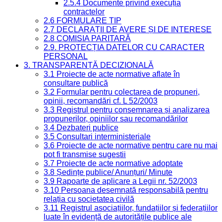
2.5.4 Documente privind execuția
contractelor
2.6 FORMULARE TIP
2.7 DECLARAȚII DE AVERE ȘI DE INTERESE
2.8 COMISIA PARITARĂ
2.9. PROTECȚIA DATELOR CU CARACTER
PERSONAL
3. TRANSPARENȚĂ DECIZIONALĂ
3.1 Proiecte de acte normative aflate în
consultare publică
3.2 Formular pentru colectarea de propuneri,
opinii, recomandări cf. L 52/2003
3.3 Registrul pentru consemnarea și analizarea
propunerilor, opiniilor sau recomandărilor
3.4 Dezbateri publice
3.5 Consultari interministeriale
3.6 Proiecte de acte normative pentru care nu mai
pot fi transmise sugestii
3.7 Proiecte de acte normative adoptate
3.8 Ședințe publice/ Anunțuri/ Minute
3.9 Rapoarte de aplicare a Legii nr. 52/2003
3.10 Persoana desemnată responsabilă pentru
relația cu societatea civilă
3.11 Registrul asociațiilor, fundațiilor și federațiilor
luate în evidență de autoritățile publice ale