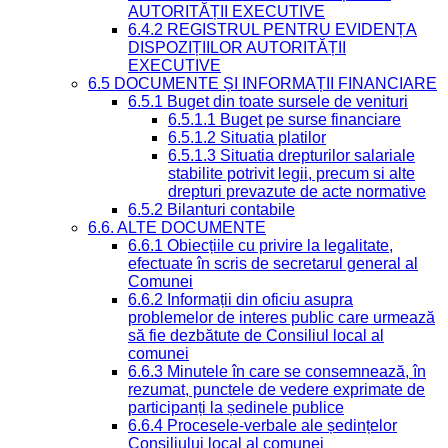
AUTORITĂȚII EXECUTIVE
6.4.2 REGISTRUL PENTRU EVIDENȚA
DISPOZIȚIILOR AUTORITĂȚII
EXECUTIVE
6.5 DOCUMENTE ȘI INFORMAȚII FINANCIARE
6.5.1 Buget din toate sursele de venituri
6.5.1.1 Buget pe surse financiare
6.5.1.2 Situatia platilor
6.5.1.3 Situatia drepturilor salariale
stabilite potrivit legii, precum si alte
drepturi prevazute de acte normative
6.5.2 Bilanturi contabile
6.6. ALTE DOCUMENTE
6.6.1 Obiecțiile cu privire la legalitate,
efectuate în scris de secretarul general al
Comunei
6.6.2 Informații din oficiu asupra
problemelor de interes public care urmează
să fie dezbătute de Consiliul local al
comunei
6.6.3 Minutele în care se consemnează, în
rezumat, punctele de vedere exprimate de
participanți la ședinele publice
6.6.4 Procesele-verbale ale ședințelor
Consiliului local al comunei