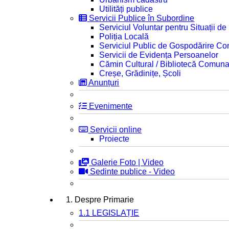
Utilități publice
Servicii Publice în Subordine
Serviciul Voluntar pentru Situații d
Poliția Locală
Serviciul Public de Gospodărire C
Servicii de Evidența Persoanelor
Cămin Cultural / Bibliotecă Comuna
Creșe, Grădinițe, Școli
Anunțuri
Evenimente
Servicii online
Proiecte
Galerie Foto | Video
Sedinte publice - Video
1. Despre Primarie
1.1 LEGISLAȚIE