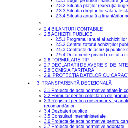
2.3.1 Buget pe surse financiare (în
2.3.2 Situația plăților (execuția buge
2.3.3 Situația drepturilor salariale s
2.3.4 Situația anuală a finanțărilor
2.4 BILANȚURI CONTABILE
2.5 ACHIZIȚII PUBLICE
2.5.1 Programul anual al achizițiilor
2.5.2 Centralizatorul achizițiilor p
2.5.3 Contracte de achiziții publice
2.5.4 Documente privind execuția co
2.6 FORMULARE TIP
2.7 DECLARAȚII DE AVERE ȘI DE IN
2.8 COMISIA PARITARĂ
2.9. PROTECȚIA DATELOR CU CARA
3. TRANSPARENȚĂ DECIZIONALĂ
3.1 Proiecte de acte normative aflate în c
3.2 Formular pentru colectarea de propune
3.3 Registrul pentru consemnarea și anali
recomandărilor
3.4 Dezbateri publice
3.5 Consultari interministeriale
3.6 Proiecte de acte normative pentru care
3.7 Proiecte de acte normative adoptate