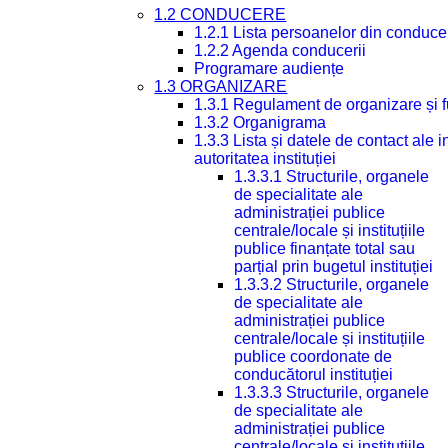
1.2 CONDUCERE
1.2.1 Lista persoanelor din conduce
1.2.2 Agenda conducerii
Programare audiențe
1.3 ORGANIZARE
1.3.1 Regulament de organizare și 
1.3.2 Organigrama
1.3.3 Lista și datele de contact ale
autoritatea instituției
1.3.3.1 Structurile, organele
de specialitate ale
administrației publice
centrale/locale și instituțiile
publice finanțate total sau
parțial prin bugetul instituției
1.3.3.2 Structurile, organele
de specialitate ale
administrației publice
centrale/locale și instituțiile
publice coordonate de
conducătorul instituției
1.3.3.3 Structurile, organele
de specialitate ale
administrației publice
centrale/locale și instituțiile