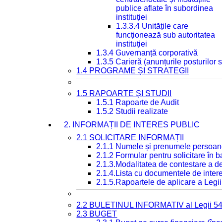
publice aflate în subordinea
instituției
1.3.3.4 Unitățile care
funcționează sub autoritatea
instituției
1.3.4 Guvernanță corporativă
1.3.5 Carieră (anunțurile posturilor
1.4 PROGRAME ȘI STRATEGII
1.5 RAPOARTE ȘI STUDII
1.5.1 Rapoarte de Audit
1.5.2 Studii realizate
2. INFORMAȚII DE INTERES PUBLIC
2.1 SOLICITARE INFORMAȚII
2.1.1 Numele și prenumele persoan
2.1.2 Formular pentru solicitare în 
2.1.3.Modalitatea de contestare a de
2.1.4.Lista cu documentele de intere
2.1.5.Rapoartele de aplicare a Legii
2.2 BULETINUL INFORMATIV al Legii 5
2.3 BUGET