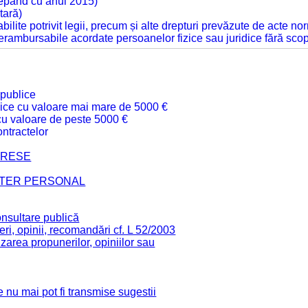
cepând cu anul 2015)
tară)
tabilite potrivit legii, precum și alte drepturi prevăzute de acte no
 nerambursabile acordate persoanelor fizice sau juridice fără sco
 publice
ublice cu valoare mai mare de 5000 €
 cu valoare de peste 5000 €
ntractelor
TERESE
CTER PERSONAL
onsultare publică
ri, opinii, recomandări cf. L 52/2003
zarea propunerilor, opiniilor sau
 nu mai pot fi transmise sugestii