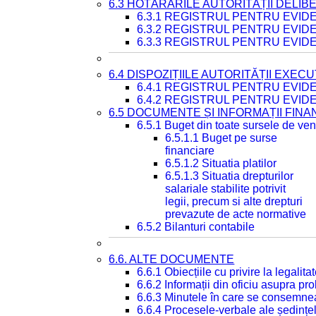
6.3 HOTĂRÂRILE AUTORITĂȚII DELIB
6.3.1 REGISTRUL PENTRU EVI
6.3.2 REGISTRUL PENTRU EVI
6.3.3 REGISTRUL PENTRU EVID
6.4 DISPOZIȚIILE AUTORITĂȚII EXECU
6.4.1 REGISTRUL PENTRU EVID
6.4.2 REGISTRUL PENTRU EVID
6.5 DOCUMENTE ȘI INFORMAȚII FIN
6.5.1 Buget din toate sursele de veni
6.5.1.1 Buget pe surse
financiare
6.5.1.2 Situatia platilor
6.5.1.3 Situatia drepturilor
salariale stabilite potrivit
legii, precum si alte drepturi
prevazute de acte normative
6.5.2 Bilanturi contabile
6.6. ALTE DOCUMENTE
6.6.1 Obiecțiile cu privire la legali
6.6.2 Informații din oficiu asupra p
6.6.3 Minutele în care se consemnea
6.6.4 Procesele-verbale ale ședințel