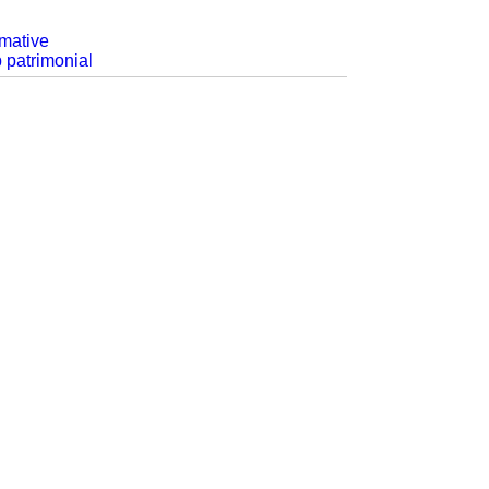
rmative
p patrimonial