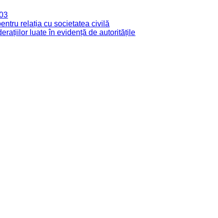
003
tru relația cu societatea civilă
derațiilor luate în evidență de autoritățile