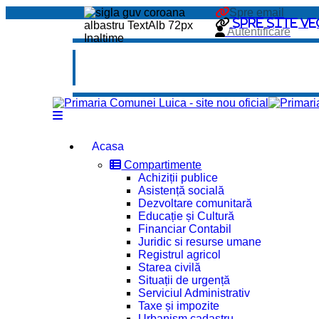
Spre email
Spre site ve
Autentificare
Acasa
Compartimente
Achiziții publice
Asistență socială
Dezvoltare comunitară
Educație și Cultură
Financiar Contabil
Juridic si resurse umane
Registrul agricol
Starea civilă
Situații de urgență
Serviciul Administrativ
Taxe și impozite
Urbanism cadastru