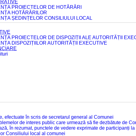
ERATIVE
DENȚA PROIECTELOR DE HOTĂRÂRI
DENȚA HOTĂRÂRILOR
ENȚA ȘEDINȚELOR CONSILIULUI LOCAL
TIVE
ENȚA PROIECTELOR DE DISPOZIȚII ALE AUTORITĂȚII EXE
ENȚA DISPOZIȚIILOR AUTORITĂȚII EXECUTIVE
ANCIARE
turi
tate, efectuate în scris de secretarul general al Comunei
roblemelor de interes public care urmează să fie dezbătute de Con
ză, în rezumat, punctele de vedere exprimate de participanți la
or Consiliului local al comunei