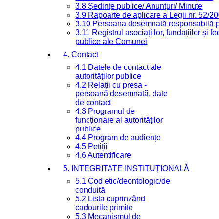
3.8 Ședințe publice/ Anunțuri/ Minute
3.9 Rapoarte de aplicare a Legii nr. 52/2
3.10 Persoana desemnată responsabilă pen
3.11 Registrul asociațiilor, fundațiilor și fe
publice ale Comunei
4. Contact
4.1 Datele de contact ale
autorităților publice
4.2 Relații cu presa -
persoană desemnată, date
de contact
4.3 Programul de
funcționare al autorităților
publice
4.4 Program de audiențe
4.5 Petiții
4.6 Autentificare
5. INTEGRITATE INSTITUȚIONALĂ
5.1 Cod etic/deontologic/de
conduită
5.2 Lista cuprinzând
cadourile primite
5.3 Mecanismul de