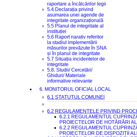
raportare a încălcărilor legii
5.4 Declarația privind
asumarea unei agende de
integritate organizațională
5.5 Planul de integritate al
instituției
5.6 Raport narativ referitor
la stadiul implementării
măsurilor prevăzute în SNA
și în planul de integritate
5.7 Situația incidentelor de
integritate
5.8. Studii/ Cercetări/
Ghiduri/ Materiale
informative relevante
6. MONITORUL OFICIAL LOCAL
6.1 STATUTUL COMUNEI
6.2 REGULAMENTELE PRIVIND PROC
6.2.1 REGULAMENTUL CUPRINZ
PROIECTELOR DE HOTĂRÂRI ALE
6.2.2 REGULAMENTUL CUPRINZ
PROIECTELOR DE DISPOZIȚII A