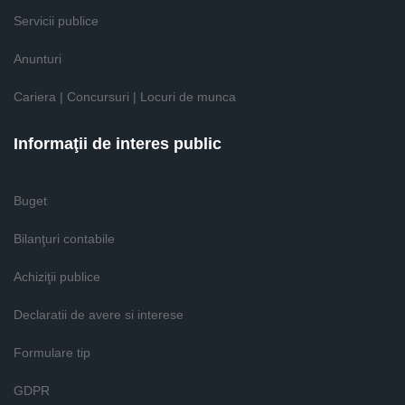
Servicii publice
Anunturi
Cariera | Concursuri | Locuri de munca
Informaţii de interes public
Buget
Bilanţuri contabile
Achiziţii publice
Declaratii de avere si interese
Formulare tip
GDPR