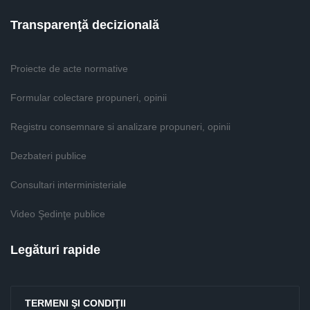
Transparenţă decizională
Proiecte de acte normative
Formular colectare propuneri, opinii
Registru consemnare si analizare propuneri, opinii
Dezbateri publice
Consultari interministeriale
Video Şedinţe publice
Legături rapide
TERMENI ŞI CONDIŢII