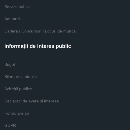
Servicii publice
Anunturi
Cariera | Concursuri | Locuri de munca
Informaţii de interes public
Buget
Bilanţuri contabile
Achiziţii publice
Declaratii de avere si interese
Formulare tip
GDPR