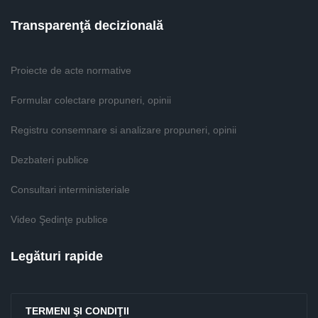
Transparenţă decizională
Proiecte de acte normative
Formular colectare propuneri, opinii
Registru consemnare si analizare propuneri, opinii
Dezbateri publice
Consultari interministeriale
Video Şedinţe publice
Legături rapide
TERMENI ŞI CONDIŢII