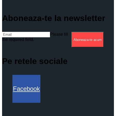
Aboneaza-te la newsletter
Please fill
the required field.
Aboneaza-te acum
Pe retele sociale
Facebook