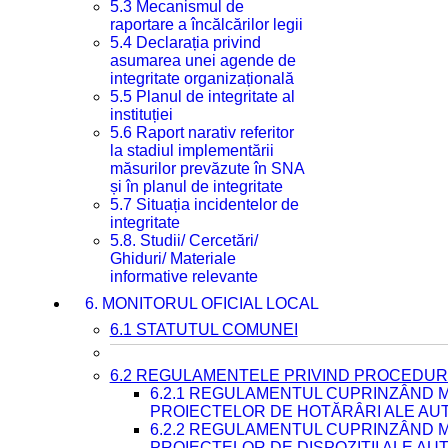
5.3 Mecanismul de
raportare a încălcărilor legii
5.4 Declarația privind
asumarea unei agende de
integritate organizațională
5.5 Planul de integritate al
instituției
5.6 Raport narativ referitor
la stadiul implementării
măsurilor prevăzute în SNA
și în planul de integritate
5.7 Situația incidentelor de
integritate
5.8. Studii/ Cercetări/
Ghiduri/ Materiale
informative relevante
6. MONITORUL OFICIAL LOCAL
6.1 STATUTUL COMUNEI
6.2 REGULAMENTELE PRIVIND PROCEDURI
6.2.1 REGULAMENTUL CUPRINZÂND M
PROIECTELOR DE HOTĂRÂRI ALE AUT
6.2.2 REGULAMENTUL CUPRINZÂND M
PROIECTELOR DE DISPOZIȚII ALE AU