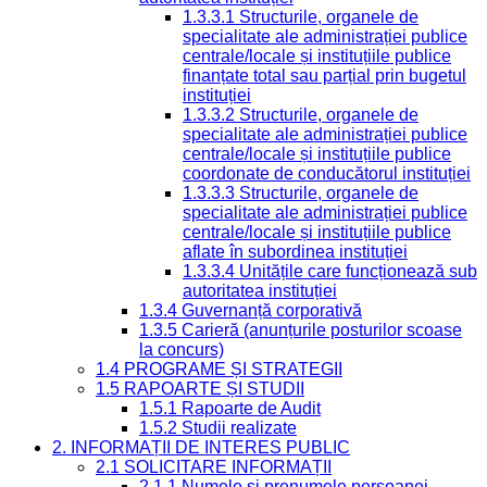
1.3.3.1 Structurile, organele de
specialitate ale administrației publice
centrale/locale și instituțiile publice
finanțate total sau parțial prin bugetul
instituției
1.3.3.2 Structurile, organele de
specialitate ale administrației publice
centrale/locale și instituțiile publice
coordonate de conducătorul instituției
1.3.3.3 Structurile, organele de
specialitate ale administrației publice
centrale/locale și instituțiile publice
aflate în subordinea instituției
1.3.3.4 Unitățile care funcționează sub
autoritatea instituției
1.3.4 Guvernanță corporativă
1.3.5 Carieră (anunțurile posturilor scoase
la concurs)
1.4 PROGRAME ȘI STRATEGII
1.5 RAPOARTE ȘI STUDII
1.5.1 Rapoarte de Audit
1.5.2 Studii realizate
2. INFORMAȚII DE INTERES PUBLIC
2.1 SOLICITARE INFORMAȚII
2.1.1 Numele și prenumele persoanei