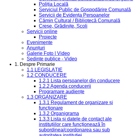
Poliția Locală
Serviciul Public de Gospodărire Comunală
Servicii de Evidența Persoanelor
Cămin Cultural / Bibliotecă Comunală
Creșe, Grădinițe, Școli
Servicii online
Proiecte
Evenimente
Anunțuri
Galerie Foto | Video
Sedinte publice - Video
1. Despre Primarie
1.1 LEGISLAȚIE
1.2 CONDUCERE
1.2.1 Lista persoanelor din conducere
1.2.2 Agenda conducerii
Programare audiențe
1.3 ORGANIZARE
1.3.1 Regulament de organizare și
funcționare
1.3.2 Organigrama
1.3.3 Lista și datele de contact ale
instituțiilor care funcționează în
subordinea/coordonarea sau sub
autoritatea instituției