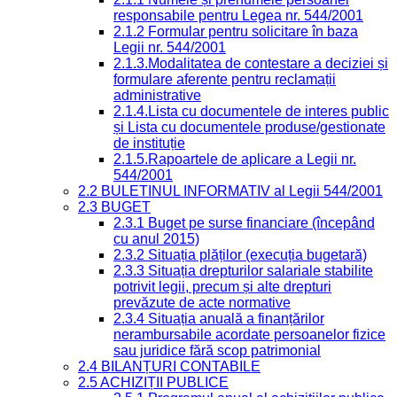
responsabile pentru Legea nr. 544/2001
2.1.2 Formular pentru solicitare în baza
Legii nr. 544/2001
2.1.3.Modalitatea de contestare a deciziei și
formulare aferente pentru reclamații
administrative
2.1.4.Lista cu documentele de interes public
și Lista cu documentele produse/gestionate
de instituție
2.1.5.Rapoartele de aplicare a Legii nr.
544/2001
2.2 BULETINUL INFORMATIV al Legii 544/2001
2.3 BUGET
2.3.1 Buget pe surse financiare (începând
cu anul 2015)
2.3.2 Situația plăților (execuția bugetară)
2.3.3 Situația drepturilor salariale stabilite
potrivit legii, precum și alte drepturi
prevăzute de acte normative
2.3.4 Situația anuală a finanțărilor
nerambursabile acordate persoanelor fizice
sau juridice fără scop patrimonial
2.4 BILANȚURI CONTABILE
2.5 ACHIZIȚII PUBLICE