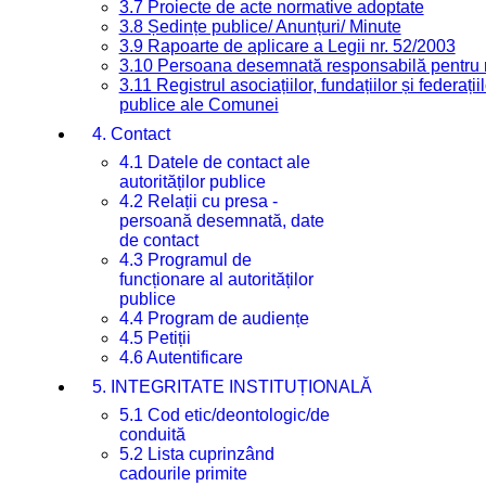
3.7 Proiecte de acte normative adoptate
3.8 Ședințe publice/ Anunțuri/ Minute
3.9 Rapoarte de aplicare a Legii nr. 52/2003
3.10 Persoana desemnată responsabilă pentru re
3.11 Registrul asociațiilor, fundațiilor și federații
publice ale Comunei
4. Contact
4.1 Datele de contact ale
autorităților publice
4.2 Relații cu presa -
persoană desemnată, date
de contact
4.3 Programul de
funcționare al autorităților
publice
4.4 Program de audiențe
4.5 Petiții
4.6 Autentificare
5. INTEGRITATE INSTITUȚIONALĂ
5.1 Cod etic/deontologic/de
conduită
5.2 Lista cuprinzând
cadourile primite