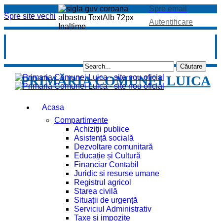
Spre email
Spre site vechi
Autentificare
PRIMĂRIA COMUNEI LUICA
Acasa
Compartimente
Achiziții publice
Asistență socială
Dezvoltare comunitară
Educație și Cultură
Financiar Contabil
Juridic si resurse umane
Registrul agricol
Starea civilă
Situații de urgență
Serviciul Administrativ
Taxe și impozite