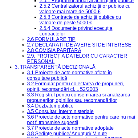
2.5.1 Programul anual al achizițiilor publice
2.5.2 Centralizatorul achizițiilor publice cu
valoare mai mare de 5000 €
2.5.3 Contracte de achiziții publice cu
valoare de peste 5000 €
2.5.4 Documente privind execuția
contractelor
2.6 FORMULARE TIP
2.7 DECLARAȚII DE AVERE ȘI DE INTERESE
2.8 COMISIA PARITARĂ
2.9. PROTECȚIA DATELOR CU CARACTER
PERSONAL
3. TRANSPARENȚĂ DECIZIONALĂ
3.1 Proiecte de acte normative aflate în
consultare publică
3.2 Formular pentru colectarea de propuneri,
opinii, recomandări cf. L 52/2003
3.3 Registrul pentru consemnarea și analizarea
propunerilor, opiniilor sau recomandărilor
3.4 Dezbateri publice
3.5 Consultari interministeriale
3.6 Proiecte de acte normative pentru care nu mai
pot fi transmise sugestii
3.7 Proiecte de acte normative adoptate
3.8 Ședințe publice/ Anunțuri/ Minute