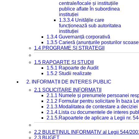
centrale/locale și instituțiile
publice aflate în subordinea
instituției
1.3.3.4 Unitățile care
funcționează sub autoritatea
instituției
1.3.4 Guvernanță corporativă
1.3.5 Carieră (anunțurile posturilor scoase
1.4 PROGRAME ȘI STRATEGII
1.5 RAPOARTE ȘI STUDII
1.5.1 Rapoarte de Audit
1.5.2 Studii realizate
2. INFORMAȚII DE INTERES PUBLIC
2.1 SOLICITARE INFORMAȚII
2.1.1 Numele și prenumele persoanei resp
2.1.2 Formular pentru solicitare în baza Le
2.1.3.Modalitatea de contestare a deciziei 
2.1.4.Lista cu documentele de interes publ
2.1.5.Rapoartele de aplicare a Legii nr. 5
2.2 BULETINUL INFORMATIV al Legii 544/200
2.3 BUGET