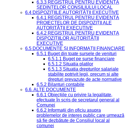
6.3.3 REGISTRUL PENTRU EVIDENȚA
ȘEDINȚELOR CONSILIULUI LOCAL
6.4 DISPOZIȚIILE AUTORITĂȚII EXECUTIVE
6.4.1 REGISTRUL PENTRU EVIDENȚA
PROIECTELOR DE DISPOZIȚII ALE
AUTORITĂȚII EXECUTIVE
6.4.2 REGISTRUL PENTRU EVIDENȚA
DISPOZIȚIILOR AUTORITĂȚII
EXECUTIVE
6.5 DOCUMENTE ȘI INFORMAȚII FINANCIARE
6.5.1 Buget din toate sursele de venituri
6.5.1.1 Buget pe surse financiare
6.5.1.2 Situatia platilor
6.5.1.3 Situatia drepturilor salariale
stabilite potrivit legii, precum si alte
drepturi prevazute de acte normative
6.5.2 Bilanturi contabile
6.6. ALTE DOCUMENTE
6.6.1 Obiecțiile cu privire la legalitate,
efectuate în scris de secretarul general al
Comunei
6.6.2 Informații din oficiu asupra
problemelor de interes public care urmează
să fie dezbătute de Consiliul local al
comunei