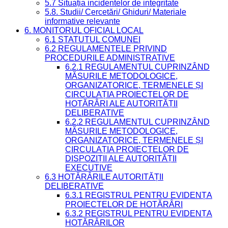
5.7 Situația incidentelor de integritate
5.8. Studii/ Cercetări/ Ghiduri/ Materiale
informative relevante
6. MONITORUL OFICIAL LOCAL
6.1 STATUTUL COMUNEI
6.2 REGULAMENTELE PRIVIND
PROCEDURILE ADMINISTRATIVE
6.2.1 REGULAMENTUL CUPRINZÂND
MĂSURILE METODOLOGICE,
ORGANIZATORICE, TERMENELE ȘI
CIRCULAȚIA PROIECTELOR DE
HOTĂRÂRI ALE AUTORITĂȚII
DELIBERATIVE
6.2.2 REGULAMENTUL CUPRINZÂND
MĂSURILE METODOLOGICE,
ORGANIZATORICE, TERMENELE ȘI
CIRCULAȚIA PROIECTELOR DE
DISPOZIȚII ALE AUTORITĂȚII
EXECUTIVE
6.3 HOTĂRÂRILE AUTORITĂȚII
DELIBERATIVE
6.3.1 REGISTRUL PENTRU EVIDENȚA
PROIECTELOR DE HOTĂRÂRI
6.3.2 REGISTRUL PENTRU EVIDENȚA
HOTĂRÂRILOR