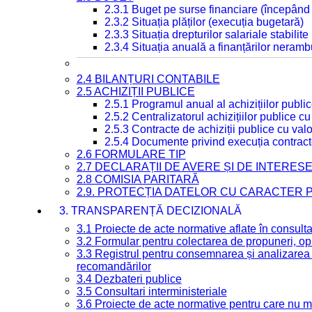
2.3.1 Buget pe surse financiare (începând
2.3.2 Situația plăților (execuția bugetară)
2.3.3 Situația drepturilor salariale stabilit
2.3.4 Situația anuală a finanțărilor neramb
2.4 BILANȚURI CONTABILE
2.5 ACHIZIȚII PUBLICE
2.5.1 Programul anual al achizițiilor publi
2.5.2 Centralizatorul achizițiilor publice 
2.5.3 Contracte de achiziții publice cu va
2.5.4 Documente privind execuția contract
2.6 FORMULARE TIP
2.7 DECLARAȚII DE AVERE ȘI DE INTERES
2.8 COMISIA PARITARĂ
2.9. PROTECȚIA DATELOR CU CARACTER
3. TRANSPARENȚĂ DECIZIONALĂ
3.1 Proiecte de acte normative aflate în consult
3.2 Formular pentru colectarea de propuneri, opi
3.3 Registrul pentru consemnarea și analizarea p
recomandărilor
3.4 Dezbateri publice
3.5 Consultari interministeriale
3.6 Proiecte de acte normative pentru care nu ma