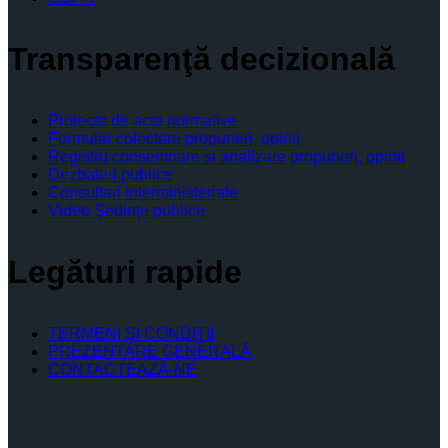
Transparenţă decizională
Proiecte de acte normative
Formular colectare propuneri, opinii
Registru consemnare si analizare propuneri, opinii
Dezbateri publice
Consultari interministeriale
Video Şedinţe publice
Legături rapide
TERMENI ŞI CONDIŢII
PREZENTARE GENERALĂ
CONTACTEAZĂ-NE