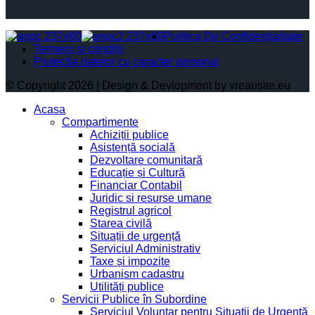
Politica De Confidențialitate
Termeni și condiții
Protectia datelor cu caracter personal
© Copyright 2026 | Design & Devlopment by vreausite.eu
Acasa
Compartimente
Achiziții publice
Asistență socială
Dezvoltare comunitară
Educație și Cultură
Financiar Contabil
Juridic si resurse umane
Registrul agricol
Starea civilă
Situații de urgență
Serviciul Administrativ
Taxe și impozite
Urbanism cadastru
Utilități publice
Servicii Publice în Subordine
Serviciul Voluntar pentru Situații de Urgență