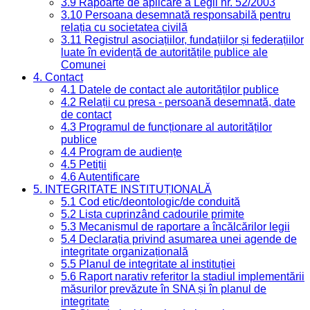
3.9 Rapoarte de aplicare a Legii nr. 52/2003
3.10 Persoana desemnată responsabilă pentru
relația cu societatea civilă
3.11 Registrul asociațiilor, fundațiilor și federațiilor
luate în evidență de autoritățile publice ale
Comunei
4. Contact
4.1 Datele de contact ale autorităților publice
4.2 Relații cu presa - persoană desemnată, date
de contact
4.3 Programul de funcționare al autorităților
publice
4.4 Program de audiențe
4.5 Petiții
4.6 Autentificare
5. INTEGRITATE INSTITUȚIONALĂ
5.1 Cod etic/deontologic/de conduită
5.2 Lista cuprinzând cadourile primite
5.3 Mecanismul de raportare a încălcărilor legii
5.4 Declarația privind asumarea unei agende de
integritate organizațională
5.5 Planul de integritate al instituției
5.6 Raport narativ referitor la stadiul implementării
măsurilor prevăzute în SNA și în planul de
integritate