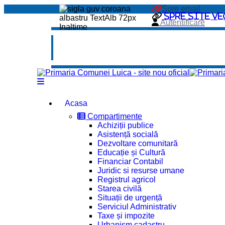
Spre email
Spre site ve
Autentificare
Acasa
Compartimente
Achiziții publice
Asistență socială
Dezvoltare comunitară
Educație și Cultură
Financiar Contabil
Juridic si resurse umane
Registrul agricol
Starea civilă
Situații de urgență
Serviciul Administrativ
Taxe și impozite
Urbanism cadastru