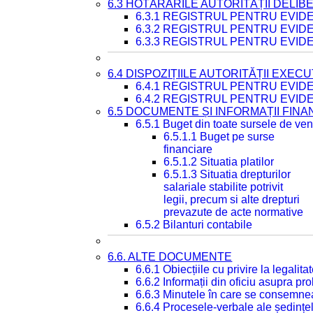
6.3 HOTĂRÂRILE AUTORITĂȚII DELIB
6.3.1 REGISTRUL PENTRU EVI
6.3.2 REGISTRUL PENTRU EVI
6.3.3 REGISTRUL PENTRU EVID
6.4 DISPOZIȚIILE AUTORITĂȚII EXECU
6.4.1 REGISTRUL PENTRU EVID
6.4.2 REGISTRUL PENTRU EVID
6.5 DOCUMENTE ȘI INFORMAȚII FIN
6.5.1 Buget din toate sursele de veni
6.5.1.1 Buget pe surse
financiare
6.5.1.2 Situatia platilor
6.5.1.3 Situatia drepturilor
salariale stabilite potrivit
legii, precum si alte drepturi
prevazute de acte normative
6.5.2 Bilanturi contabile
6.6. ALTE DOCUMENTE
6.6.1 Obiecțiile cu privire la legali
6.6.2 Informații din oficiu asupra p
6.6.3 Minutele în care se consemnea
6.6.4 Procesele-verbale ale ședințel