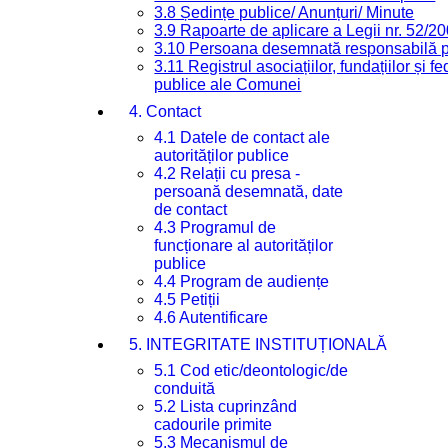
3.8 Ședințe publice/ Anunțuri/ Minute
3.9 Rapoarte de aplicare a Legii nr. 52/2
3.10 Persoana desemnată responsabilă pen
3.11 Registrul asociațiilor, fundațiilor și fe
publice ale Comunei
4. Contact
4.1 Datele de contact ale
autorităților publice
4.2 Relații cu presa -
persoană desemnată, date
de contact
4.3 Programul de
funcționare al autorităților
publice
4.4 Program de audiențe
4.5 Petiții
4.6 Autentificare
5. INTEGRITATE INSTITUȚIONALĂ
5.1 Cod etic/deontologic/de
conduită
5.2 Lista cuprinzând
cadourile primite
5.3 Mecanismul de