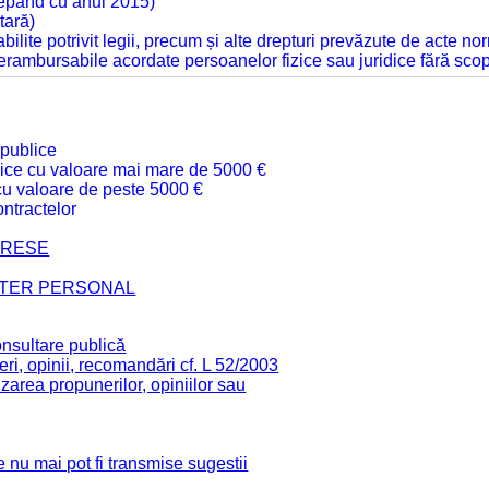
cepând cu anul 2015)
tară)
tabilite potrivit legii, precum și alte drepturi prevăzute de acte no
 nerambursabile acordate persoanelor fizice sau juridice fără sco
 publice
ublice cu valoare mai mare de 5000 €
 cu valoare de peste 5000 €
ntractelor
TERESE
CTER PERSONAL
onsultare publică
ri, opinii, recomandări cf. L 52/2003
zarea propunerilor, opiniilor sau
 nu mai pot fi transmise sugestii