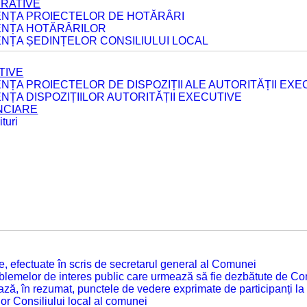
ERATIVE
DENȚA PROIECTELOR DE HOTĂRÂRI
DENȚA HOTĂRÂRILOR
ENȚA ȘEDINȚELOR CONSILIULUI LOCAL
TIVE
ENȚA PROIECTELOR DE DISPOZIȚII ALE AUTORITĂȚII EXE
ENȚA DISPOZIȚIILOR AUTORITĂȚII EXECUTIVE
ANCIARE
turi
tate, efectuate în scris de secretarul general al Comunei
roblemelor de interes public care urmează să fie dezbătute de Con
ză, în rezumat, punctele de vedere exprimate de participanți la
or Consiliului local al comunei