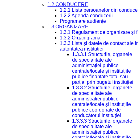
1.2 CONDUCERE
1.2.1 Lista persoanelor din conduce
1.2.2 Agenda conducerii
Programare audiențe
1.3 ORGANIZARE
1.3.1 Regulament de organizare și 
1.3.2 Organigrama
1.3.3 Lista și datele de contact ale
autoritatea instituției
1.3.3.1 Structurile, organele
de specialitate ale
administrației publice
centrale/locale și instituțiile
publice finanțate total sau
parțial prin bugetul instituției
1.3.3.2 Structurile, organele
de specialitate ale
administrației publice
centrale/locale și instituțiile
publice coordonate de
conducătorul instituției
1.3.3.3 Structurile, organele
de specialitate ale
administrației publice
centrale/locale și instituțiile