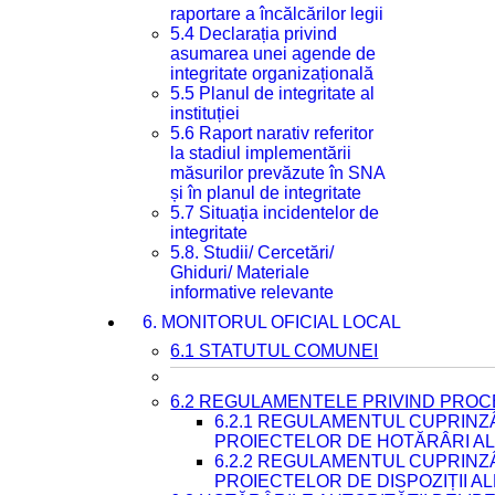
raportare a încălcărilor legii
5.4 Declarația privind
asumarea unei agende de
integritate organizațională
5.5 Planul de integritate al
instituției
5.6 Raport narativ referitor
la stadiul implementării
măsurilor prevăzute în SNA
și în planul de integritate
5.7 Situația incidentelor de
integritate
5.8. Studii/ Cercetări/
Ghiduri/ Materiale
informative relevante
6. MONITORUL OFICIAL LOCAL
6.1 STATUTUL COMUNEI
6.2 REGULAMENTELE PRIVIND PROC
6.2.1 REGULAMENTUL CUPRINZ
PROIECTELOR DE HOTĂRÂRI ALE
6.2.2 REGULAMENTUL CUPRINZ
PROIECTELOR DE DISPOZIȚII A