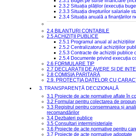
2.3.1 Buget pe surse financiare (în
2.3.2 Situația plăților (execuția buge
2.3.3 Situația drepturilor salariale s
2.3.4 Situația anuală a finanțărilor
2.4 BILANȚURI CONTABILE
2.5 ACHIZIȚII PUBLICE
2.5.1 Programul anual al achizițiilor
2.5.2 Centralizatorul achizițiilor p
2.5.3 Contracte de achiziții publice
2.5.4 Documente privind execuția co
2.6 FORMULARE TIP
2.7 DECLARAȚII DE AVERE ȘI DE IN
2.8 COMISIA PARITARĂ
2.9. PROTECȚIA DATELOR CU CARA
3. TRANSPARENȚĂ DECIZIONALĂ
3.1 Proiecte de acte normative aflate în c
3.2 Formular pentru colectarea de propune
3.3 Registrul pentru consemnarea și anali
recomandărilor
3.4 Dezbateri publice
3.5 Consultari interministeriale
3.6 Proiecte de acte normative pentru care
3.7 Proiecte de acte normative adoptate