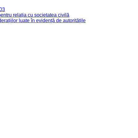
003
tru relația cu societatea civilă
derațiilor luate în evidență de autoritățile