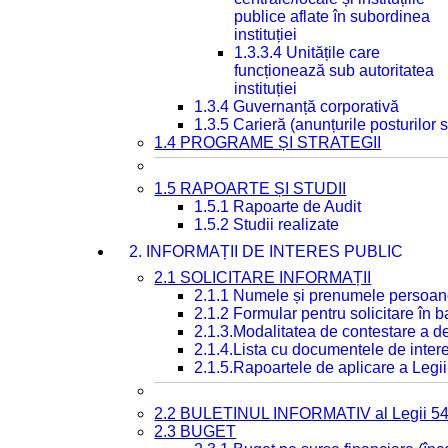
publice aflate în subordinea
instituției
1.3.3.4 Unitățile care
funcționează sub autoritatea
instituției
1.3.4 Guvernanță corporativă
1.3.5 Carieră (anunțurile posturilor
1.4 PROGRAME ȘI STRATEGII
1.5 RAPOARTE ȘI STUDII
1.5.1 Rapoarte de Audit
1.5.2 Studii realizate
2. INFORMAȚII DE INTERES PUBLIC
2.1 SOLICITARE INFORMAȚII
2.1.1 Numele și prenumele persoan
2.1.2 Formular pentru solicitare în 
2.1.3.Modalitatea de contestare a de
2.1.4.Lista cu documentele de intere
2.1.5.Rapoartele de aplicare a Legii
2.2 BULETINUL INFORMATIV al Legii 5
2.3 BUGET