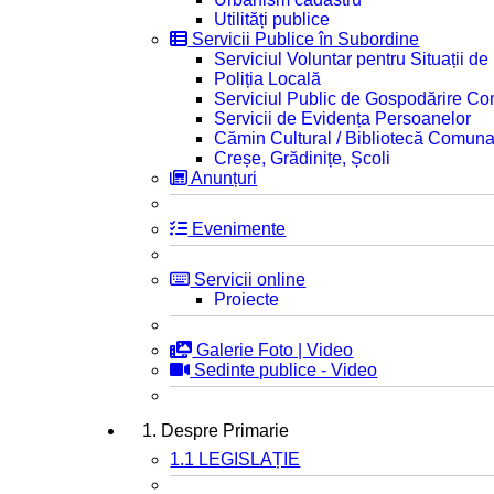
Utilități publice
Servicii Publice în Subordine
Serviciul Voluntar pentru Situații d
Poliția Locală
Serviciul Public de Gospodărire C
Servicii de Evidența Persoanelor
Cămin Cultural / Bibliotecă Comuna
Creșe, Grădinițe, Școli
Anunțuri
Evenimente
Servicii online
Proiecte
Galerie Foto | Video
Sedinte publice - Video
1. Despre Primarie
1.1 LEGISLAȚIE