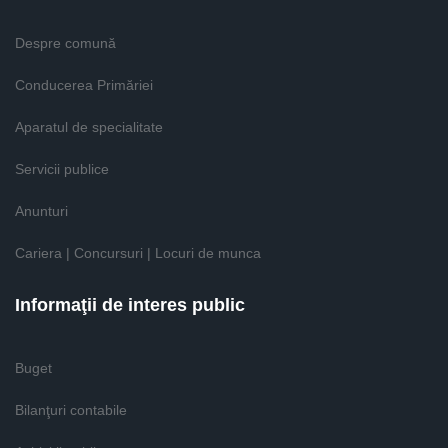
Despre comună
Conducerea Primăriei
Aparatul de specialitate
Servicii publice
Anunturi
Cariera | Concursuri | Locuri de munca
Informaţii de interes public
Buget
Bilanţuri contabile